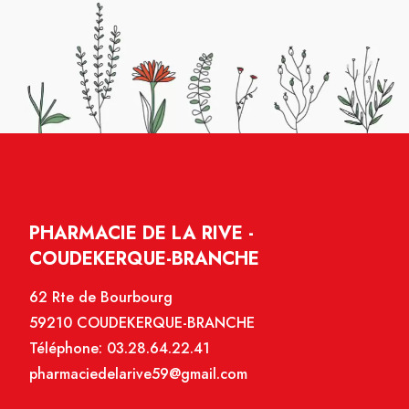
PHARMACIE DE LA RIVE -
COUDEKERQUE-BRANCHE
62 Rte de Bourbourg
59210 COUDEKERQUE-BRANCHE
Téléphone:
03.28.64.22.41
pharmaciedelarive59@gmail.com