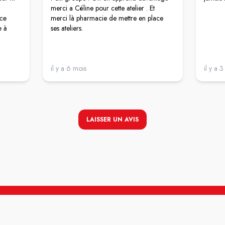
merci a Céline pour cette atelier . Et
 ce
merci là pharmacie de mettre en place
e à
ses ateliers.
il y a 6 mois
il y a 
LAISSER UN AVIS