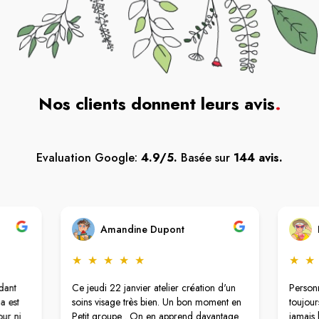
Nos clients donnent leurs avis
.
Evaluation Google:
4.9/5.
Basée sur
144 avis.
Amandine Dupont
★
★
★
★
★
★
★
dant
Ce jeudi 22 janvier atelier création d'un
Personn
a est
soins visage très bien. Un bon moment en
toujour
ur ni
Petit groupe . On en apprend davantage
jamais 