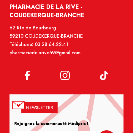
PHARMACIE DE LA RIVE -
COUDEKERQUE-BRANCHE
62 Rte de Bourbourg
59210 COUDEKERQUE-BRANCHE
Téléphone:
03.28.64.22.41
pharmaciedelarive59@gmail.com
NEWSLETTER
Rejoignez la communauté Médiprix !