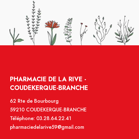
PHARMACIE DE LA RIVE -
COUDEKERQUE-BRANCHE
62 Rte de Bourbourg
59210 COUDEKERQUE-BRANCHE
Téléphone:
03.28.64.22.41
pharmaciedelarive59@gmail.com