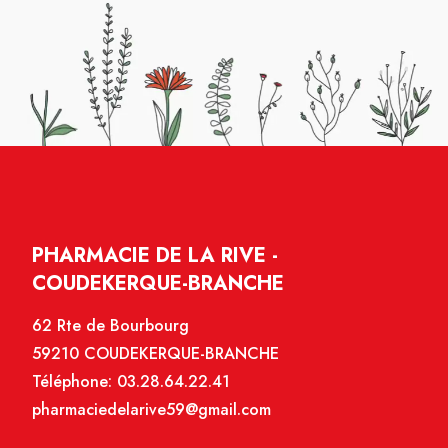
PHARMACIE DE LA RIVE -
COUDEKERQUE-BRANCHE
62 Rte de Bourbourg
59210 COUDEKERQUE-BRANCHE
Téléphone:
03.28.64.22.41
pharmaciedelarive59@gmail.com