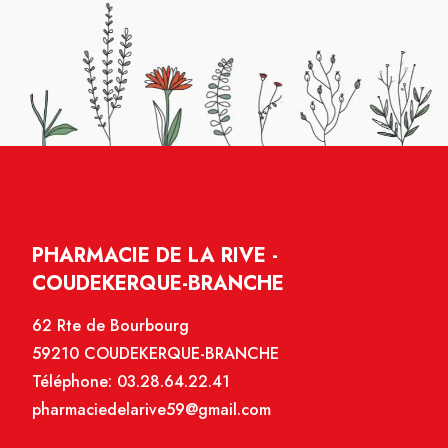
PHARMACIE DE LA RIVE -
COUDEKERQUE-BRANCHE
62 Rte de Bourbourg
59210 COUDEKERQUE-BRANCHE
Téléphone:
03.28.64.22.41
pharmaciedelarive59@gmail.com