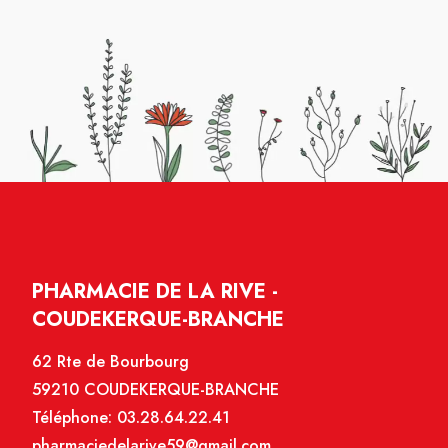
PHARMACIE DE LA RIVE -
COUDEKERQUE-BRANCHE
62 Rte de Bourbourg
59210 COUDEKERQUE-BRANCHE
Téléphone:
03.28.64.22.41
pharmaciedelarive59@gmail.com