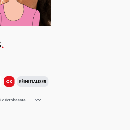
S
.
OK
RÉINITIALISER