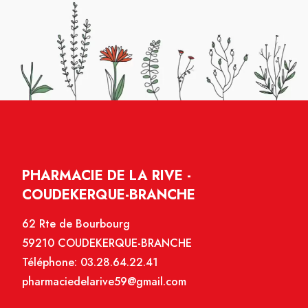
PHARMACIE DE LA RIVE -
COUDEKERQUE-BRANCHE
62 Rte de Bourbourg
59210 COUDEKERQUE-BRANCHE
Téléphone:
03.28.64.22.41
pharmaciedelarive59@gmail.com