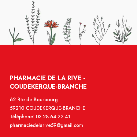
PHARMACIE DE LA RIVE -
COUDEKERQUE-BRANCHE
62 Rte de Bourbourg
59210 COUDEKERQUE-BRANCHE
Téléphone:
03.28.64.22.41
pharmaciedelarive59@gmail.com