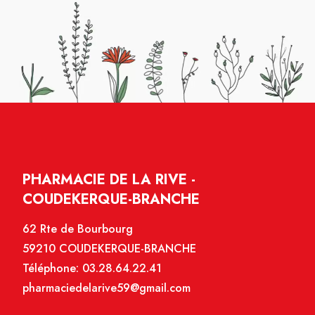
PHARMACIE DE LA RIVE -
COUDEKERQUE-BRANCHE
62 Rte de Bourbourg
59210 COUDEKERQUE-BRANCHE
Téléphone:
03.28.64.22.41
pharmaciedelarive59@gmail.com