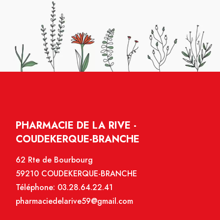
PHARMACIE DE LA RIVE -
COUDEKERQUE-BRANCHE
62 Rte de Bourbourg
59210 COUDEKERQUE-BRANCHE
Téléphone:
03.28.64.22.41
pharmaciedelarive59@gmail.com