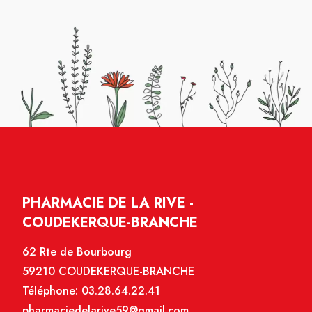
PHARMACIE DE LA RIVE -
COUDEKERQUE-BRANCHE
62 Rte de Bourbourg
59210 COUDEKERQUE-BRANCHE
Téléphone:
03.28.64.22.41
pharmaciedelarive59@gmail.com