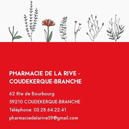
PHARMACIE DE LA RIVE -
COUDEKERQUE-BRANCHE
62 Rte de Bourbourg
59210 COUDEKERQUE-BRANCHE
Téléphone:
03.28.64.22.41
pharmaciedelarive59@gmail.com